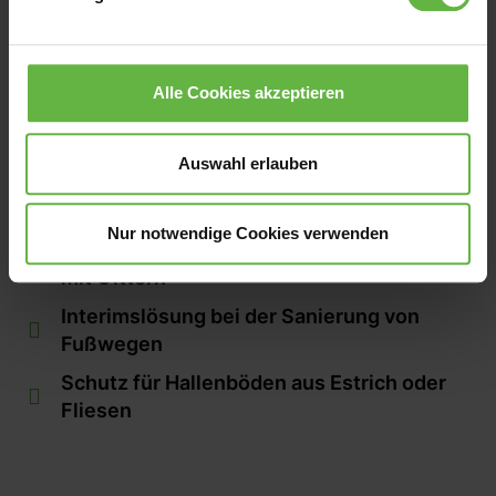
Einsatzgebiete:
Schaffung solider Böden für Events aller
Art
Alle Cookies akzeptieren
Temporäre Wege für Fahrzeuge in
Grünanlagen aller Art
Auswahl erlauben
Verstärkung von empfindlichen
Straßenbelägen
Nur notwendige Cookies verwenden
Dichte Abdeckung von Arbeitsplattformen
mit Gittern
Interimslösung bei der Sanierung von
Fußwegen
Schutz für Hallenböden aus Estrich oder
Fliesen