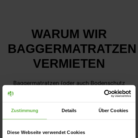
WARUM WIR
BAGGERMATRATZEN
VERMIETEN
Baggermatratzen (oder auch Bodenschutz
oder mobile Baustraßen genannt) sind flache
und belastbare Bodenplatten aus Kunststoff
oder Holz, die empfindlichen Untergründe vor
Zustimmung
Details
Über Cookies
Schäden durch schwere Baufahrzeuge
schützen. Sie verteilen die Last von schweren
Maschinen und verhindern so
Diese Webseite verwendet Cookies
Bodenverdichtung und Erosion.