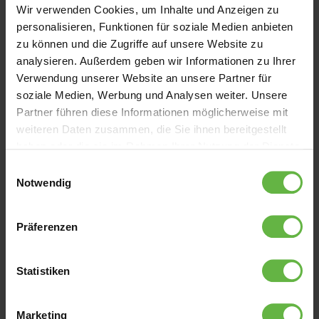
Wir verwenden Cookies, um Inhalte und Anzeigen zu
personalisieren, Funktionen für soziale Medien anbieten
zu können und die Zugriffe auf unsere Website zu
analysieren. Außerdem geben wir Informationen zu Ihrer
Verwendung unserer Website an unsere Partner für
soziale Medien, Werbung und Analysen weiter. Unsere
Partner führen diese Informationen möglicherweise mit
weiteren Daten zusammen, die Sie ihnen bereitgestellt
haben oder die sie im Rahmen Ihrer Nutzung der Dienste
gesammelt haben. Ihr Klick auf „Alle Cookies
Einwilligungsauswahl
akzeptieren“ erlaubt uns diese Datenverarbeitung sowie
Notwendig
die Weitergabe an Drittanbieter (auch in Drittländern)
gemäß unserer Datenschutzerklärung. Cookies lassen
Präferenzen
sich jederzeit ablehnen oder in den Einstellungen
anpassen.
Statistiken
Marketing